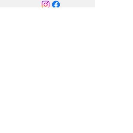
送信する
〒860-0047 熊本市西区春日５丁目23番13号